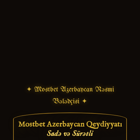
✦ Mostbet Azerbaycan Rəsmi
Bələdçisi ✦
Mostbet Azerbaycan Qeydiyyatı
Sadə və Sürətli